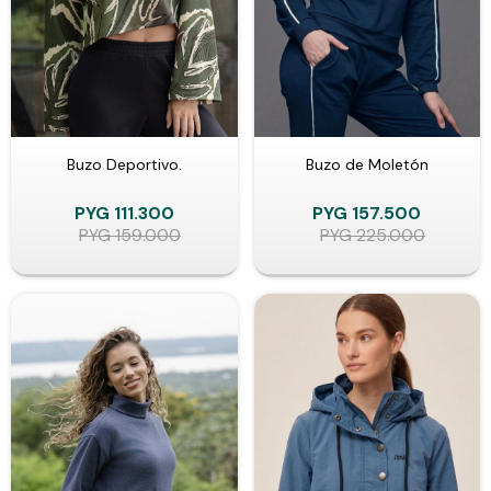
Buzo Deportivo.
Buzo de Moletón
PYG
111.300
PYG
157.500
PYG
159.000
PYG
225.000