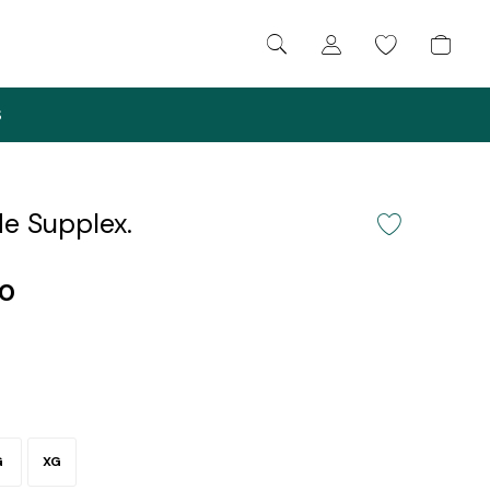
S
e Supplex.
00
G
XG