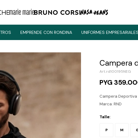
TROS
EMPRENDE CON RONDINA
UNIFORMES EMPRESARIALE
Campera d
rd100195NEG
PYG
359.0
Campera Deportiva
Marca: RND
Talle:
P
M