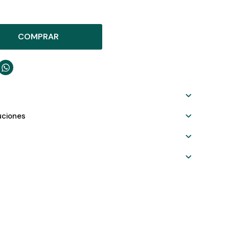
COMPRAR

uciones