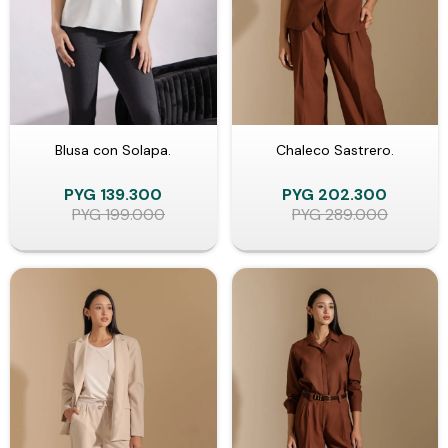
Blusa con Solapa.
Chaleco Sastrero.
PYG
139.300
PYG
202.300
PYG
199.000
PYG
289.000