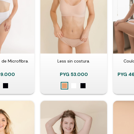
 de Microfibra.
Less sin costura.
Coulo
59.000
PYG
53.000
PYG
4