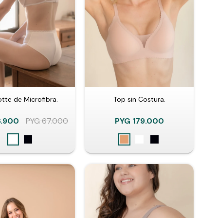
tte de Microfibra.
Top sin Costura.
6.900
PYG
67.000
PYG
179.000