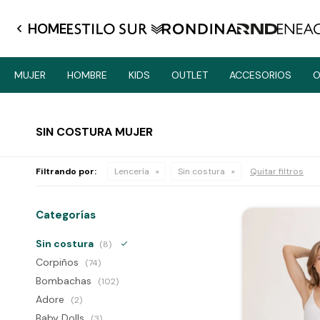
HOME
MUJER
HOMBRE
KIDS
OUTLET
ACCESORIOS
O
SIN COSTURA MUJER
Filtrando por:
Lencería
Sin costura
Quitar filtros
Categorías
Sin costura
(8)
Corpiños
(74)
Bombachas
(102)
Adore
(2)
Baby Dolls
(3)