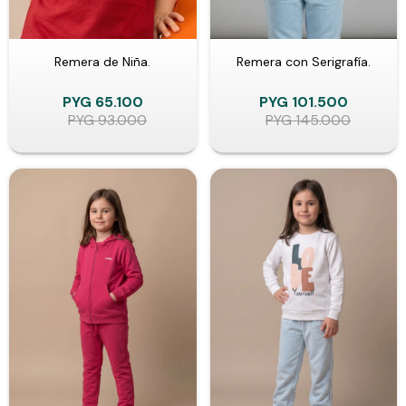
Remera de Niña.
Remera con Serigrafía.
PYG
65.100
PYG
101.500
PYG
93.000
PYG
145.000