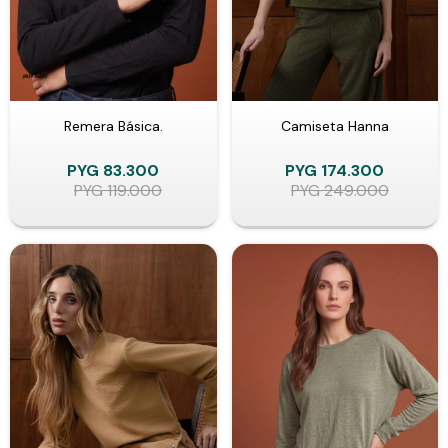
Remera Básica.
Camiseta Hanna
PYG
83.300
PYG
174.300
PYG
119.000
PYG
249.000