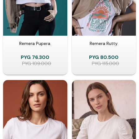
Remera Pupera.
Remera Rutty.
PYG
76.300
PYG
80.500
PYG
109.000
PYG
115.000