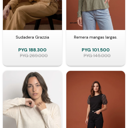
Sudadera Grazzia
Remera mangas largas.
PYG
188.300
PYG
101.500
PYG
269.000
PYG
145.000