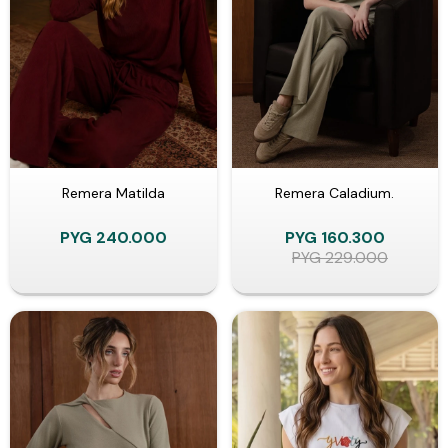
Remera Matilda
Remera Caladium.
PYG
240.000
PYG
160.300
PYG
229.000