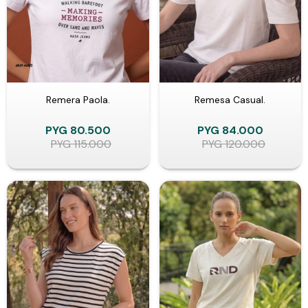
Remera Paola.
Remesa Casual.
PYG
80.500
PYG
84.000
PYG
115.000
PYG
120.000