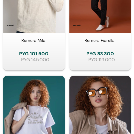
Remera Mila.
Remera Fiorella.
PYG
101.500
PYG
83.300
PYG
145.000
PYG
119.000