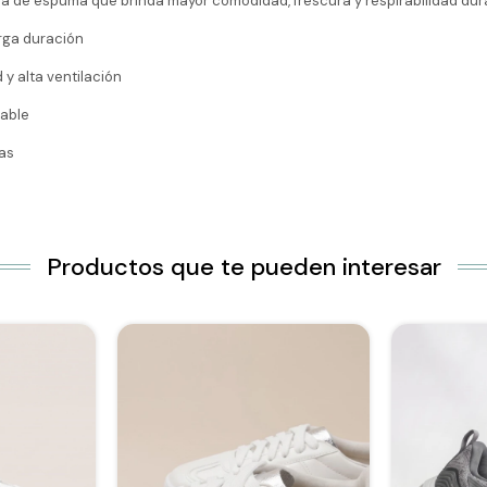
gía de espuma que brinda mayor comodidad, frescura y respirabilidad dura
rga duración
y alta ventilación
rable
pas
Productos que te pueden interesar