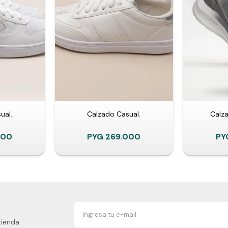
ual.
Calzado Casual.
Calz
000
PYG
269.000
PY
tienda.