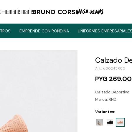
TROS
EMPRENDE CON RONDINA
UNIFORMES EMPRESARIALE
Calzado De
rd00245RCO
PYG
269.0
Calzado Deportivo
Marca: RND
Variantes: