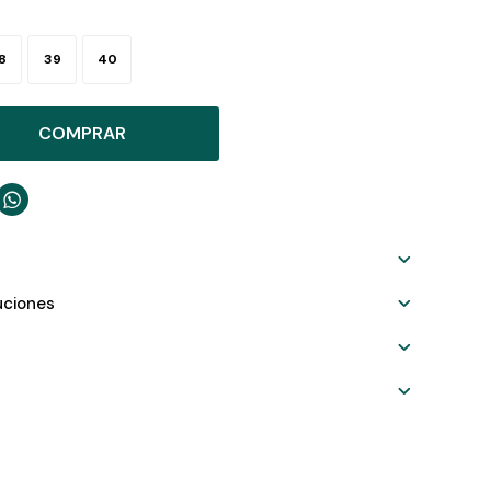
8
39
40
COMPRAR

uciones