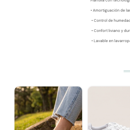
Plantilla con tecnolo
• Amortiguación de la
• Control de humedad 
• Confort liviano y du
• Lavable en lavarro