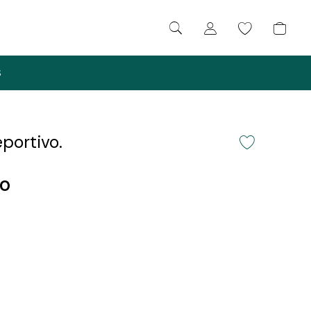
S
portivo.
00