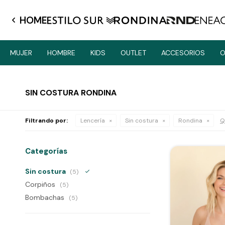
HOME
MUJER
HOMBRE
KIDS
OUTLET
ACCESORIOS
O
SIN COSTURA RONDINA
Filtrando por:
Lencería
Sin costura
Rondina
Q
Categorías
Sin costura
(5)
Corpiños
(5)
Bombachas
(5)