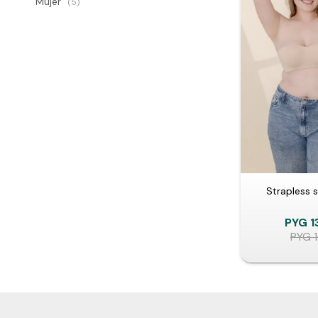
Mujer
(5)
Strapless s
PYG
1
PYG