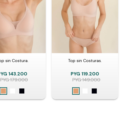
op sin Costura.
Top sin Costuras.
PYG
143.200
PYG
119.200
PYG
179.000
PYG
149.000