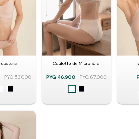
 costura.
Coulotte de Microfibra.
T
0
PYG
53.000
PYG
46.900
PYG
67.000