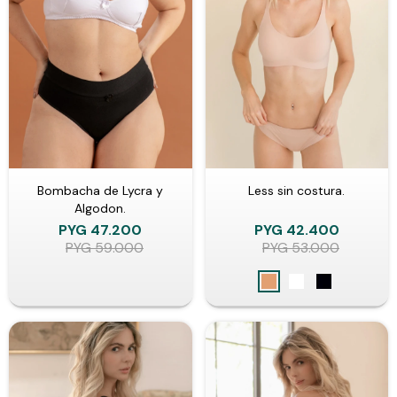
Bombacha de Lycra y
Less sin costura.
Algodon.
PYG
47.200
PYG
42.400
PYG
59.000
PYG
53.000