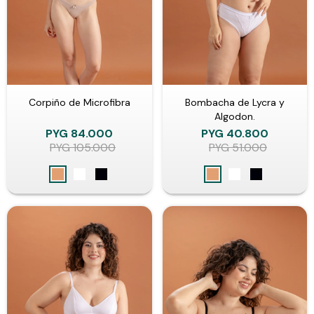
Corpiño de Microfibra
Bombacha de Lycra y
Algodon.
PYG
84.000
PYG
40.800
PYG
105.000
PYG
51.000