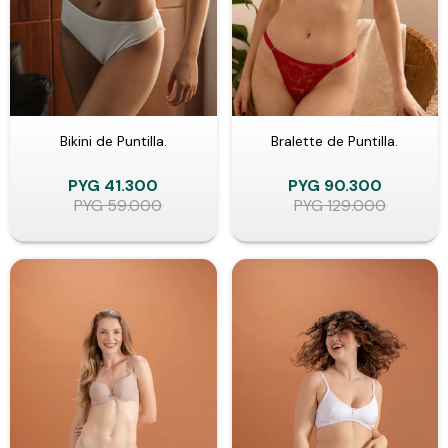
Bikini de Puntilla.
Bralette de Puntilla.
PYG
41.300
PYG
90.300
PYG
59.000
PYG
129.000