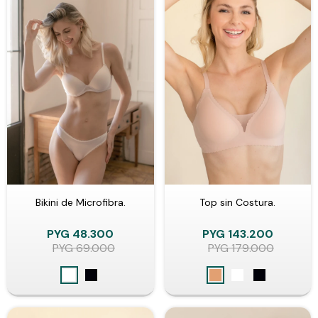
Bikini de Microfibra.
Top sin Costura.
PYG
48.300
PYG
143.200
PYG
69.000
PYG
179.000