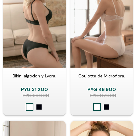
Bikini algodon y Lycra.
Coulotte de Microfibra.
PYG
31.200
PYG
46.900
PYG
39.000
PYG
67.000