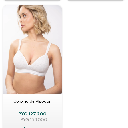
Corpiño de Algodon
PYG
127.200
PYG
159.000