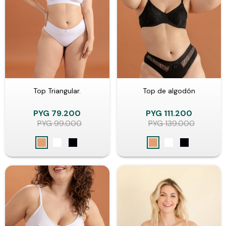
Top Triangular.
Top de algodón
PYG
79.200
PYG
111.200
PYG
99.000
PYG
139.000