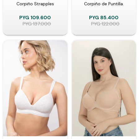
Corpiño Strapples
Corpiño de Puntilla.
PYG
109.600
PYG
85.400
PYG
137.000
PYG
122.000