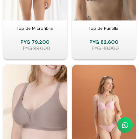
Top de Microfibra.
Top de Puntilla.
PYG
79.200
PYG
82.600
PYG
99.000
PYG
118.000