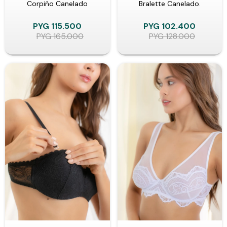
Corpiño Canelado
Bralette Canelado.
PYG
115.500
PYG
102.400
PYG
165.000
PYG
128.000