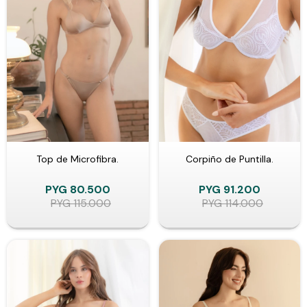
Top de Microfibra.
Corpiño de Puntilla.
PYG
80.500
PYG
91.200
PYG
115.000
PYG
114.000