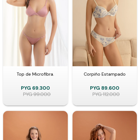
Top de Microfibra.
Corpiño Estampado
PYG
69.300
PYG
89.600
PYG
99.000
PYG
112.000