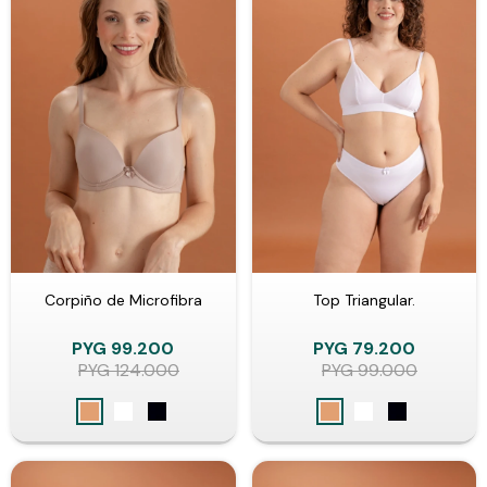
Corpiño de Microfibra
Top Triangular.
PYG
99.200
PYG
79.200
PYG
124.000
PYG
99.000