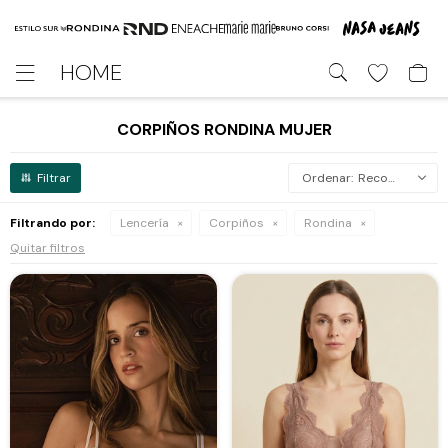
HOME

CORPIÑOS RONDINA MUJER
Recomendados
Filtrando por:
Lencería
Corpiños
Rondina
Quitar filtros