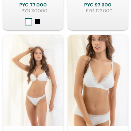
PYG
77.000
PYG
97.600
PYG
110.000
PYG
122.000