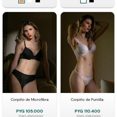
Corpiño de Microfibra
Corpiño de Puntilla.
PYG
105.000
PYG
110.400
PYG
150.000
PYG
138.000