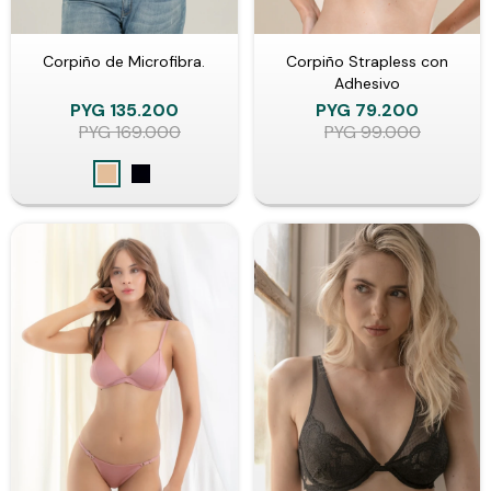
Corpiño de Microfibra.
Corpiño Strapless con
Adhesivo
PYG
135.200
PYG
79.200
PYG
169.000
PYG
99.000