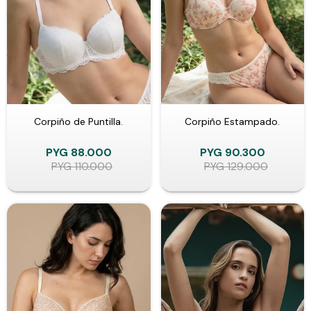
Corpiño de Puntilla.
Corpiño Estampado.
PYG
88.000
PYG
90.300
PYG
110.000
PYG
129.000