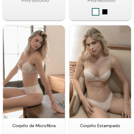
PYG
135.000
PYG
165.000
Corpiño de Microfibra
Corpiño Estampado