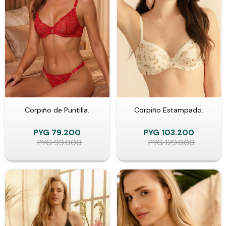
Corpiño de Puntilla.
Corpiño Estampado.
PYG
79.200
PYG
103.200
PYG
99.000
PYG
129.000