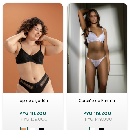
Top de algodón
Corpiño de Puntilla.
PYG
111.200
PYG
119.200
PYG
139.000
PYG
149.000