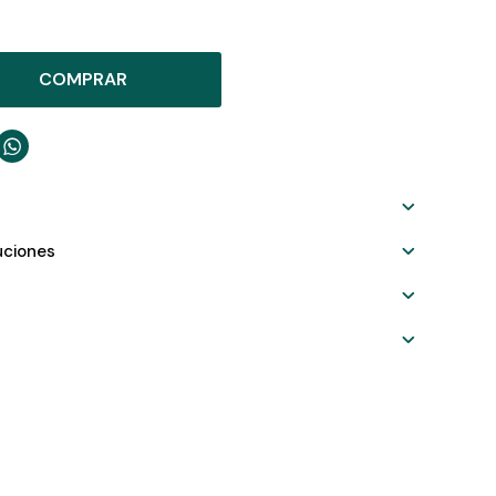
COMPRAR

uciones