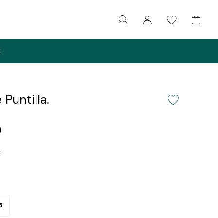
S
Puntilla.
0
a
5