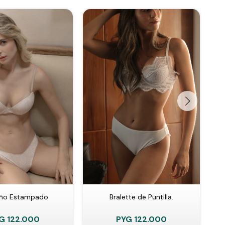
iño Estampado
Bralette de Puntilla.
Co
G
122.000
PYG
122.000