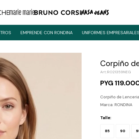
TROS
EMPRENDE CON RONDINA
UNIFORMES EMPRESARIALE
Corpiño de 
RO21359NEG
PYG
119.00
Corpiño de Lenceri
Marca: RONDINA
Talle:
85
90
9