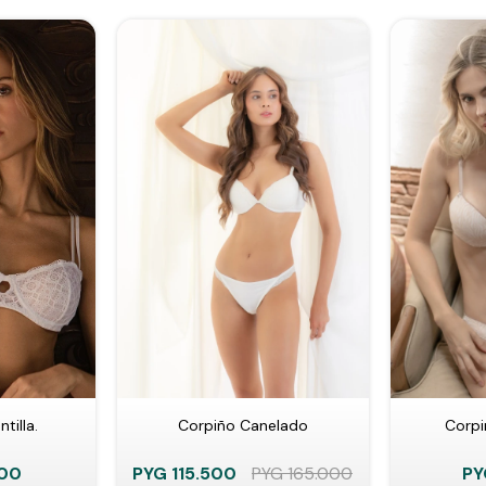
tilla.
Corpiño Canelado
Corp
000
PYG
115.500
PYG
165.000
PY