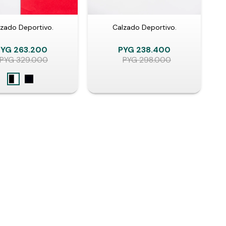
zado Deportivo.
Calzado Deportivo.
PYG
263.200
PYG
238.400
PYG
329.000
PYG
298.000