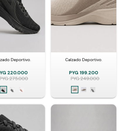
zado Deportivo.
Calzado Deportivo.
YG
220.000
PYG
199.200
PYG
275.000
PYG
249.000