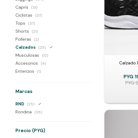
Capris
(13)
Ciclistas
(37)
Tops
(37)
Shorts
(21)
Polleras
(2)
Calzados
(25)
Musculosas
(12)
Calzado 
Accesorios
(4)
Enterizos
(1)
PYG
1
PYG
Marcas
RND
(25)
Rondina
(35)
Precio
(PYG)