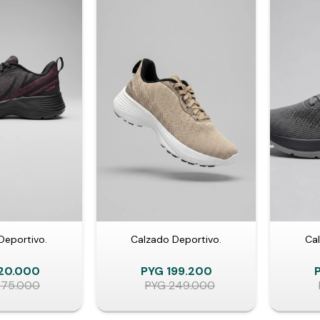
Deportivo.
Calzado Deportivo.
Cal
20.000
PYG
199.200
275.000
PYG
249.000