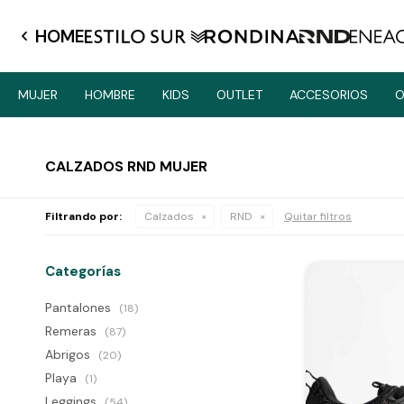
HOME
MUJER
HOMBRE
KIDS
OUTLET
ACCESORIOS
O
CALZADOS RND MUJER
Filtrando por:
Calzados
RND
Quitar filtros
Categorías
Pantalones
(18)
Remeras
(87)
Abrigos
(20)
Playa
(1)
Leggings
(54)