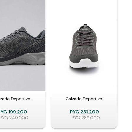
zado Deportivo.
Calzado Deportivo.
PYG
199.200
PYG
231.200
PYG
249.000
PYG
289.000