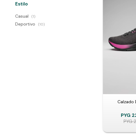
Estilo
Casual
(1)
Deportivo
(10)
Calzado 
PYG
2
PYG