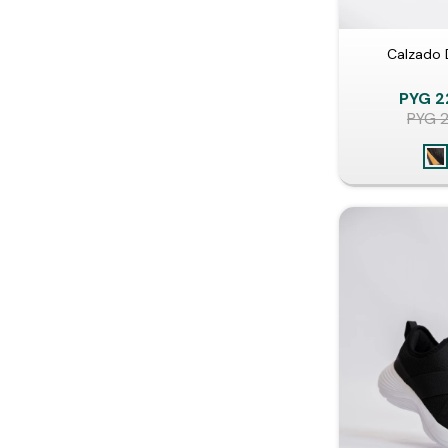
Calzado 
PYG
2
PYG