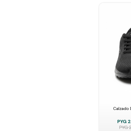
Calzado 
PYG
2
PYG