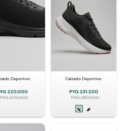
zado Deportivo.
Calzado Deportivo.
YG
220.000
PYG
231.200
PYG
275.000
PYG
289.000