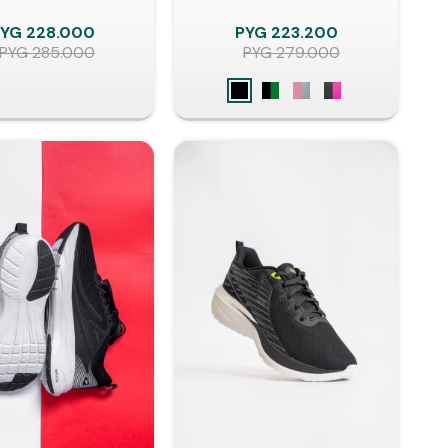
PYG
228.000
PYG
223.200
PYG
285.000
PYG
279.000