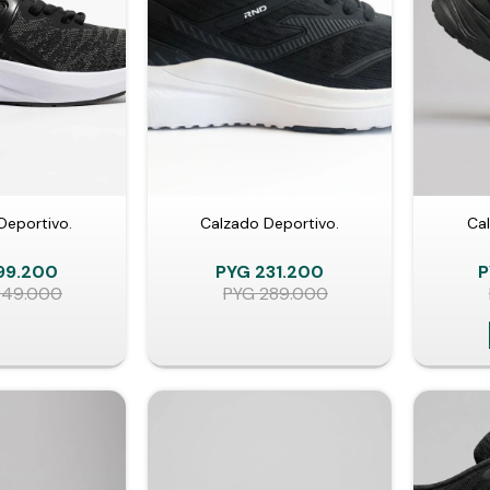
Deportivo.
Calzado Deportivo.
Cal
99.200
PYG
231.200
P
249.000
PYG
289.000