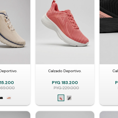
Deportivo.
Calzado Deportivo.
Cal
15.200
PYG
183.200
P
269.000
PYG
229.000