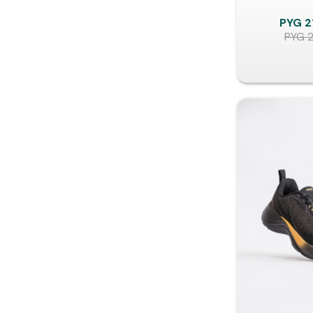
PYG
2
PYG