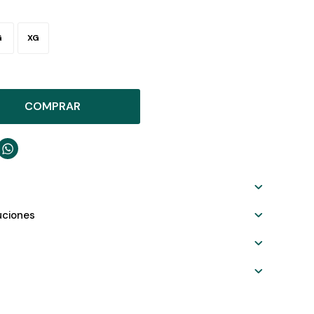
G
XG
COMPRAR

uciones