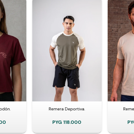
odón.
Remera Deportiva.
Reme
000
PYG
118.000
PY