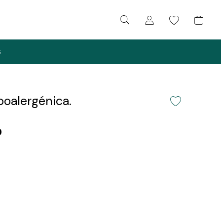
S
oalergénica.
0