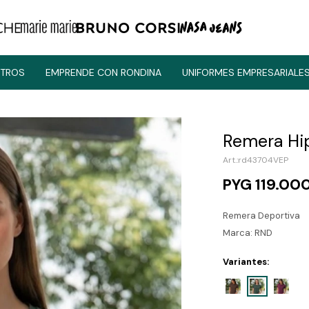
TROS
EMPRENDE CON RONDINA
UNIFORMES EMPRESARIALE
Remera Hip
rd43704VEP
PYG
119.00
Remera Deportiva
Marca: RND
Variantes: