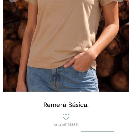
Remera Básica.
ro91733BEI