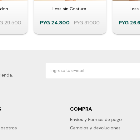
odon
Less sin Costura.
Less 
YG
29.500
PYG
24.800
PYG
31.000
PYG
26.
tienda.
S
COMPRA
Envíos y Formas de pago
nosotros
Cambios y devoluciones