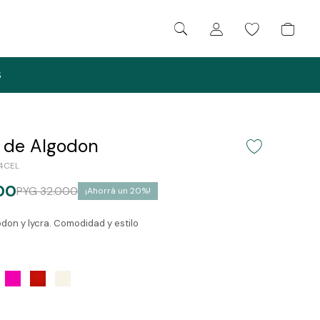
S
 de Algodon
4CEL
00
PYG
32.000
20
don y lycra. Comodidad y estilo