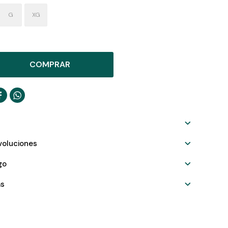
G
XG
COMPRAR


voluciones
go
as