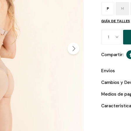
P
M
GUÍA DE TALLES
1
Envíos
Cambios y De
Medios de pa
Característic