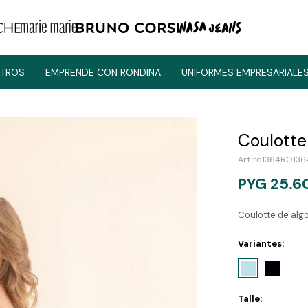
TROS
EMPRENDE CON RONDINA
UNIFORMES EMPRESARIALE
Coulotte
ro1364RO136
PYG
25.6
Coulotte de algo
Variantes:
Talle: