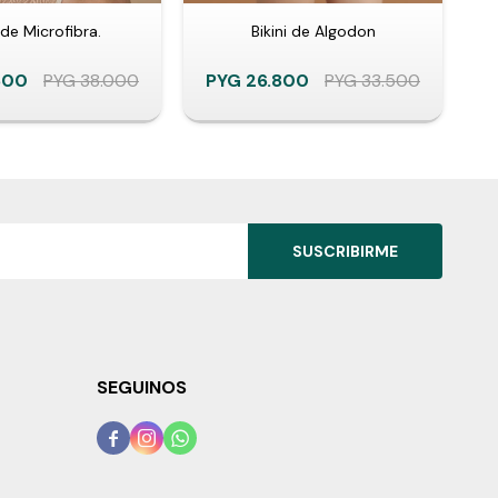
de Microfibra.
Bikini de Algodon
Le
600
PYG
38.000
PYG
26.800
PYG
33.500
P
SUSCRIBIRME
SEGUINOS


