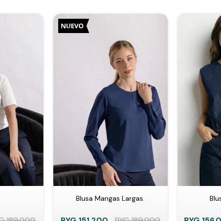
Blusa Mangas Largas.
Blu
G
189.000
PYG
151.200
PYG
189.000
PYG
156.