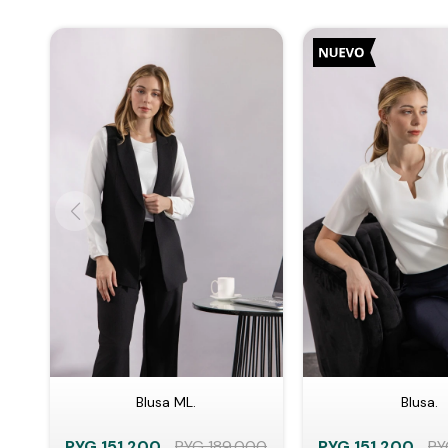
Blusa ML.
Blusa.
PYG
151.200
PYG
189.000
PYG
151.200
PY