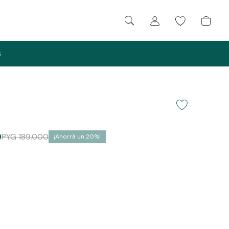
S
0
PYG
189.000
20