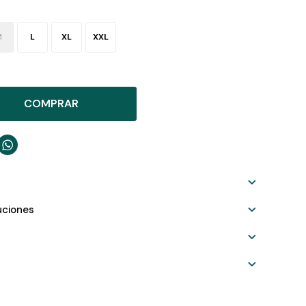
M
L
XL
XXL
COMPRAR

uciones