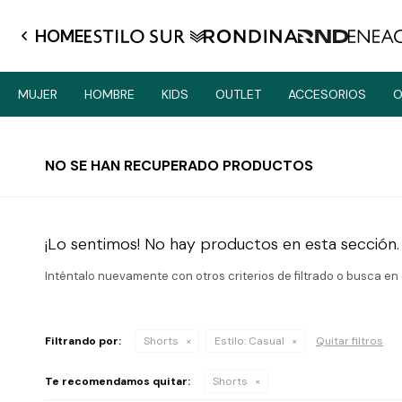
HOME
MUJER
HOMBRE
KIDS
OUTLET
ACCESORIOS
O
NO SE HAN RECUPERADO PRODUCTOS
¡Lo sentimos! No hay productos en esta sección.
Inténtalo nuevamente con otros criterios de filtrado o busca en
Filtrando por:
Shorts
Estilo:
Casual
Quitar filtros
Te recomendamos quitar:
Shorts