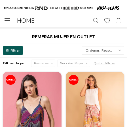
HOME

REMERAS MUJER EN OUTLET
Recomendados
Filtrando por:
Remeras
Sección:
Mujer
Quitar filtros