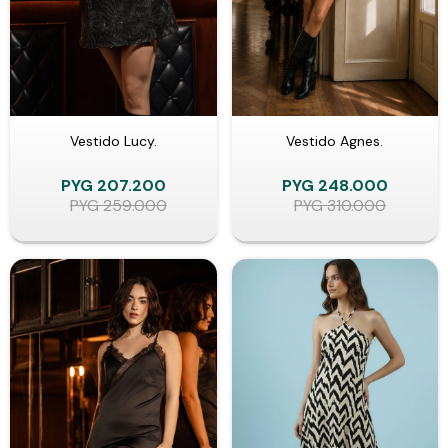
Vestido Lucy.
Vestido Agnes.
PYG
207.200
PYG
248.000
PYG
259.000
PYG
310.000