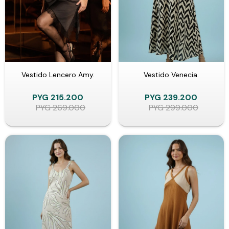
Vestido Lencero Amy.
Vestido Venecia.
PYG
215.200
PYG
239.200
PYG
269.000
PYG
299.000