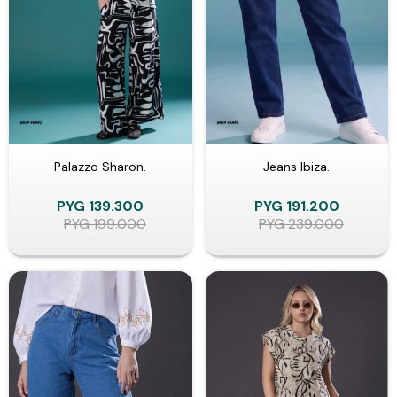
Palazzo Sharon.
Jeans Ibiza.
PYG
139.300
PYG
191.200
PYG
199.000
PYG
239.000