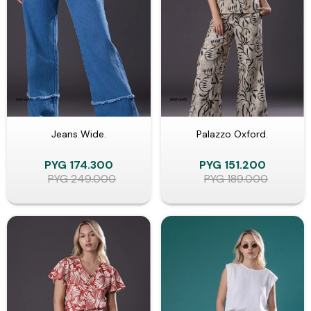
Jeans Wide.
Palazzo Oxford.
PYG
174.300
PYG
151.200
PYG
249.000
PYG
189.000