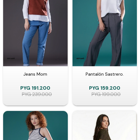
Jeans Mom
Pantalón Sastrero.
PYG
191.200
PYG
159.200
PYG
239.000
PYG
199.000