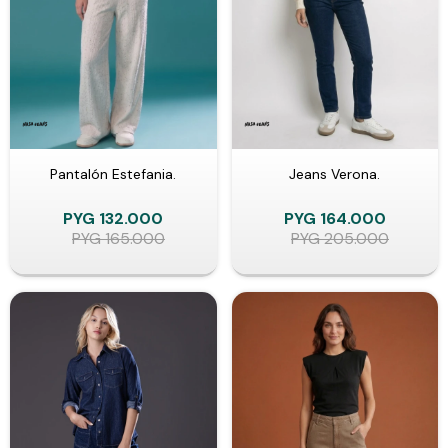
Pantalón Estefania.
Jeans Verona.
PYG
132.000
PYG
164.000
PYG
165.000
PYG
205.000