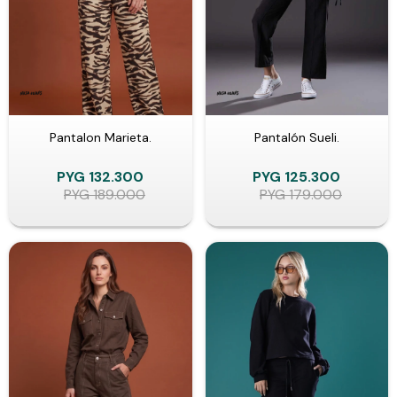
Pantalon Marieta.
Pantalón Sueli.
PYG
132.300
PYG
125.300
PYG
189.000
PYG
179.000