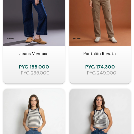
Jeans Venecia.
Pantalón Renata.
PYG
188.000
PYG
174.300
PYG
235.000
PYG
249.000