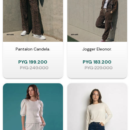
Pantalon Candela.
Jogger Eleonor.
PYG
199.200
PYG
183.200
PYG
249.000
PYG
229.000