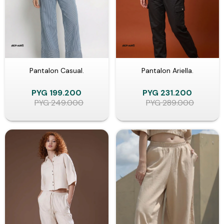
Pantalon Casual.
Pantalon Ariella.
PYG
199.200
PYG
231.200
PYG
249.000
PYG
289.000