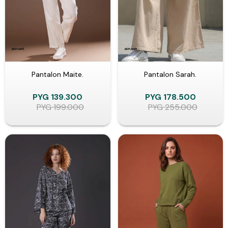
Pantalon Maite.
Pantalon Sarah.
PYG
139.300
PYG
178.500
PYG
199.000
PYG
255.000