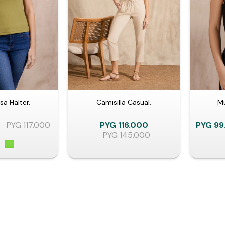
a Halter.
Camisilla Casual.
Mu
PYG
117.000
PYG
116.000
PYG
99
PYG
145.000