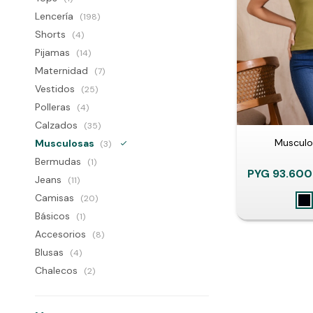
Lencería
(198)
Shorts
(4)
Pijamas
(14)
Maternidad
(7)
Vestidos
(25)
Polleras
(4)
Calzados
(35)
Musculos
Musculosas
(3)
Bermudas
(1)
PYG
93.600
Jeans
(11)
Camisas
(20)
Básicos
(1)
Accesorios
(8)
Blusas
(4)
Chalecos
(2)