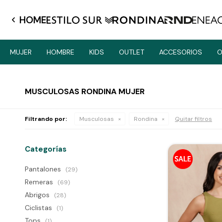
HOME
MUJER
HOMBRE
KIDS
OUTLET
ACCESORIOS
O
MUSCULOSAS RONDINA MUJER
Filtrando por:
Musculosas
Rondina
Quitar filtros
Categorías
Pantalones
(29)
Remeras
(69)
Abrigos
(28)
Ciclistas
(1)
Tops
(1)