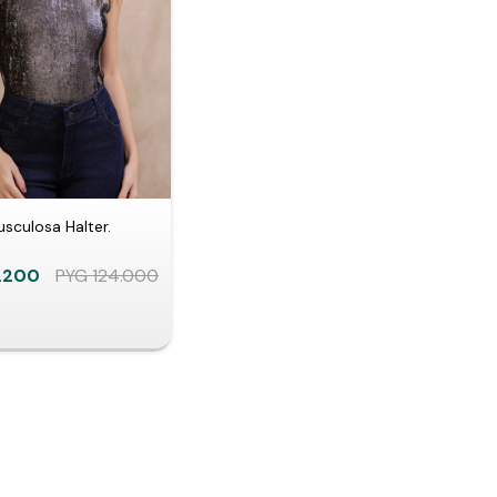
sculosa Halter.
.200
PYG
124.000