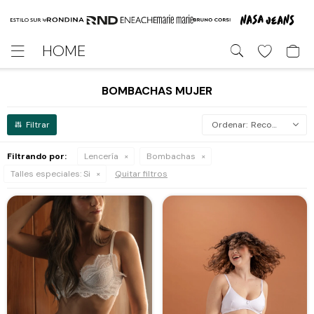
HOME

BOMBACHAS MUJER
Recomendados
Filtrando por:
Lencería
Bombachas
Talles especiales:
Si
Quitar filtros