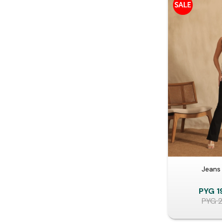
Jeans
PYG
1
PYG