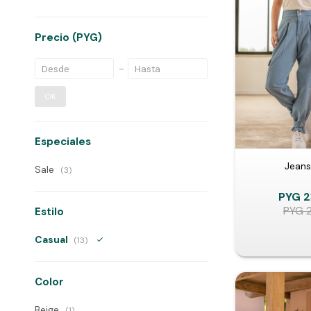
Precio
(PYG)
OK
Especiales
Jeans
Sale
(3)
PYG
2
PYG
Estilo
Casual
(13)
Color
Beige
(1)