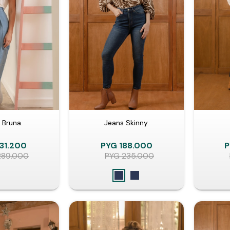
 Bruna.
Jeans Skinny.
31.200
PYG
188.000
P
289.000
PYG
235.000