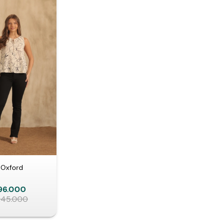
 Oxford
96.000
245.000