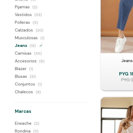
Pijamas
(2)
Vestidos
(53)
Polleras
(5)
Calzados
(20)
Musculosas
(1)
Jeans
(13)
Camisas
(55)
Jeans
Accesorios
(8)
Blazer
(1)
PYG
1
Blusas
(31)
PYG
Conjuntos
(1)
Chalecos
(9)
Marcas
Eneache
(2)
Rondina
(11)