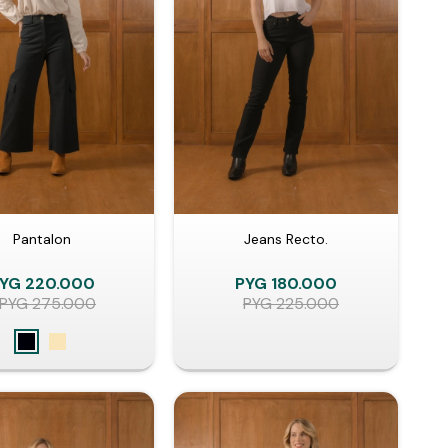
Pantalon
Jeans Recto.
YG
220.000
PYG
180.000
PYG
275.000
PYG
225.000