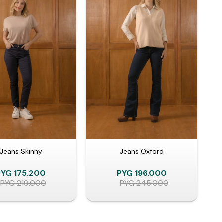
Jeans Skinny
Jeans Oxford
PYG
175.200
PYG
196.000
PYG
219.000
PYG
245.000