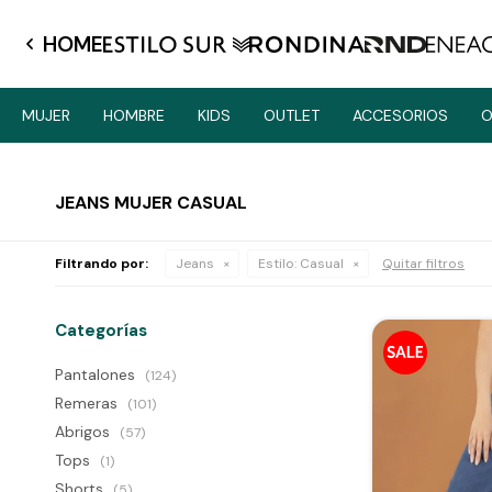
HOME
MUJER
HOMBRE
KIDS
OUTLET
ACCESORIOS
O
JEANS MUJER CASUAL
Filtrando por:
Jeans
Estilo:
Casual
Quitar filtros
Categorías
Pantalones
(124)
Remeras
(101)
Abrigos
(57)
Tops
(1)
Shorts
(5)