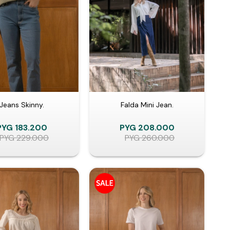
Jeans Skinny.
Falda Mini Jean.
PYG
183.200
PYG
208.000
PYG
229.000
PYG
260.000