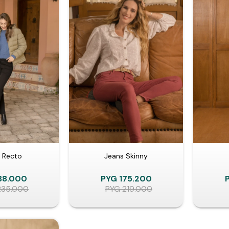
 Recto
Jeans Skinny
88.000
PYG
175.200
235.000
PYG
219.000