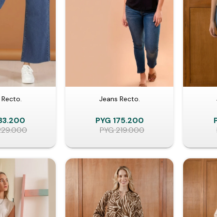
 Recto.
Jeans Recto.
83.200
PYG
175.200
229.000
PYG
219.000