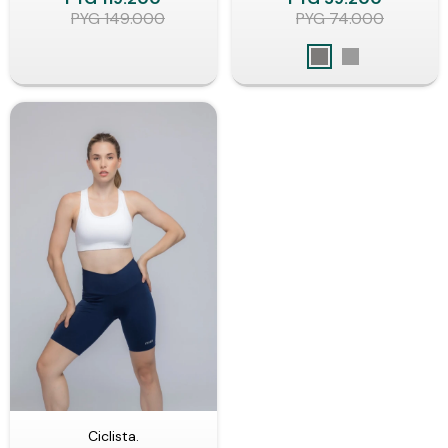
PYG
149.000
PYG
74.000
Ciclista.