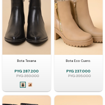
Bota Texana
Bota Eco Cuero.
PYG
287.200
PYG
237.000
PYG
359.000
PYG
395.000