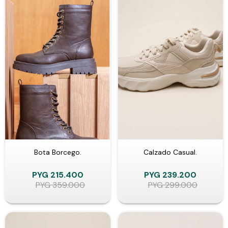
Bota Borcego.
Calzado Casual.
PYG
215.400
PYG
239.200
PYG
359.000
PYG
299.000