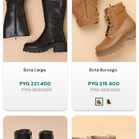
Bota Larga.
Bota Borcego.
PYG
221.400
PYG
215.400
PYG
369.000
PYG
359.000