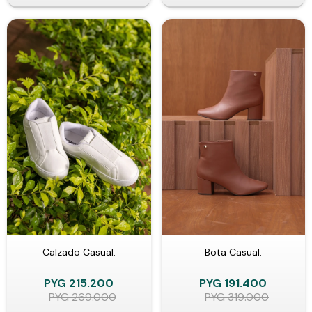
Calzado Casual.
Bota Casual.
PYG
215.200
PYG
191.400
PYG
269.000
PYG
319.000