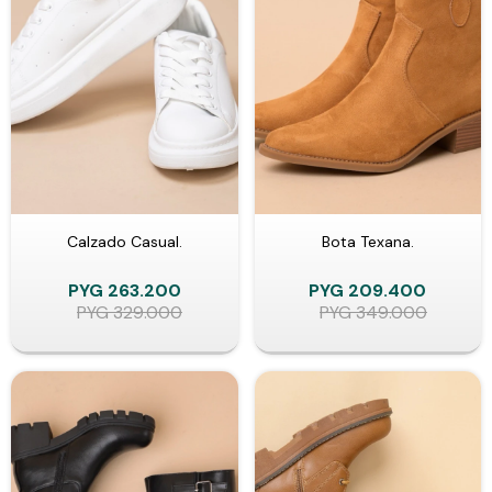
Calzado Casual.
Bota Texana.
PYG
263.200
PYG
209.400
PYG
329.000
PYG
349.000