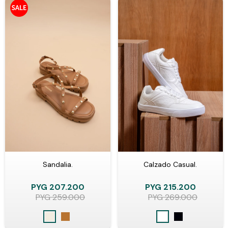
Sandalia.
Calzado Casual.
PYG
207.200
PYG
215.200
PYG
259.000
PYG
269.000