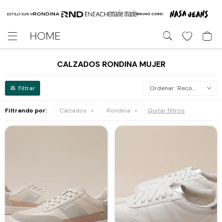
HOME

CALZADOS RONDINA MUJER
Recomendados
Filtrando por:
Calzados
Rondina
Quitar filtros