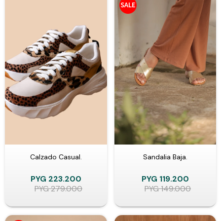
Calzado Casual.
Sandalia Baja.
PYG
223.200
PYG
119.200
PYG
279.000
PYG
149.000