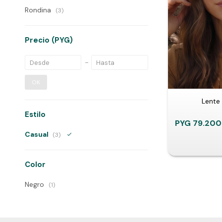
Rondina
(3)
Precio
(PYG)
OK
Lente 
Estilo
PYG
79.200
Casual
(3)
Color
Negro
(1)