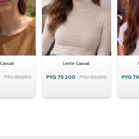
Casual.
Lente Casual.
PYG
99.000
PYG
79.200
PYG
99.000
PYG
79