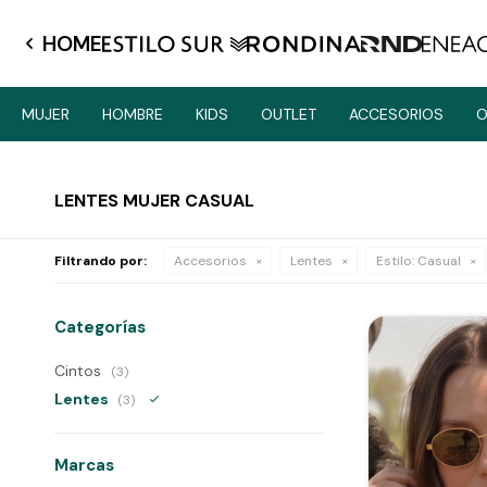
HOME
MUJER
HOMBRE
KIDS
OUTLET
ACCESORIOS
O
LENTES MUJER CASUAL
Filtrando por:
Accesorios
Lentes
Estilo:
Casual
Categorías
Cintos
(3)
Lentes
(3)
Marcas