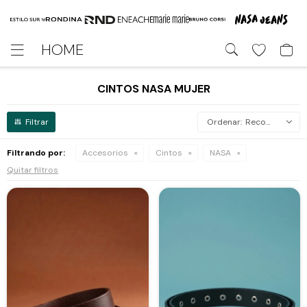
HOME

CINTOS NASA MUJER
Recomendados
Filtrando por:
Accesorios
Cintos
NASA
Quitar filtros