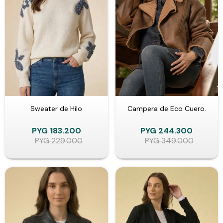
Sweater de Hilo
Campera de Eco Cuero.
PYG
183.200
PYG
244.300
PYG
229.000
PYG
349.000