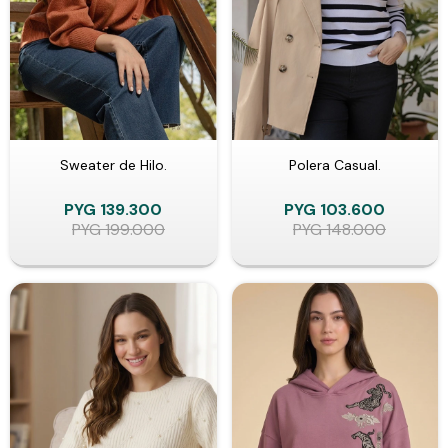
Sweater de Hilo.
Polera Casual.
PYG
139.300
PYG
103.600
PYG
199.000
PYG
148.000