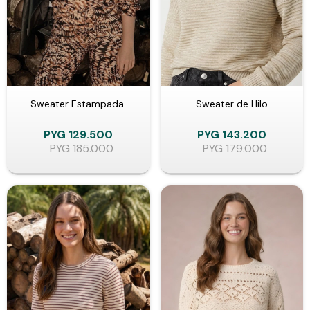
Sweater Estampada.
Sweater de Hilo
PYG
129.500
PYG
143.200
PYG
185.000
PYG
179.000