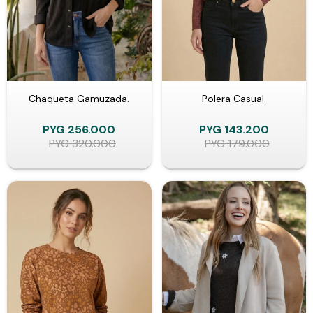
Chaqueta Gamuzada.
Polera Casual.
PYG
256.000
PYG
143.200
PYG
320.000
PYG
179.000