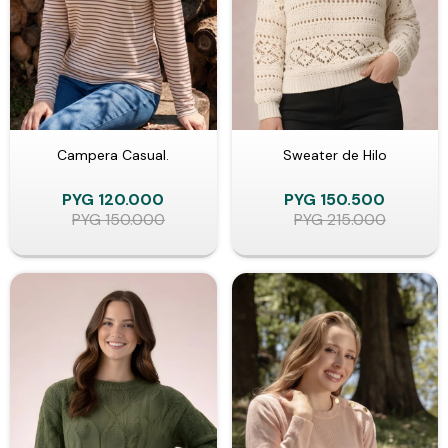
Campera Casual.
Sweater de Hilo
PYG
120.000
PYG
150.500
PYG
150.000
PYG
215.000