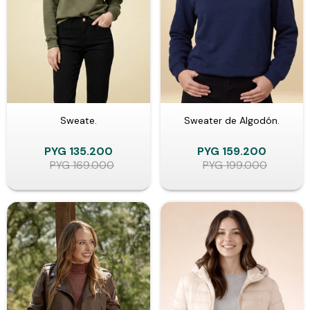
Sweate.
Sweater de Algodón.
PYG
135.200
PYG
159.200
PYG
169.000
PYG
199.000