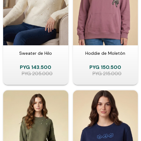
Sweater de Hilo
Hoddie de Moletón
PYG
143.500
PYG
150.500
PYG
205.000
PYG
215.000