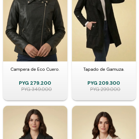
Campera de Eco Cuero.
Tapado de Gamuza.
PYG
279.200
PYG
209.300
PYG
349.000
PYG
299.000