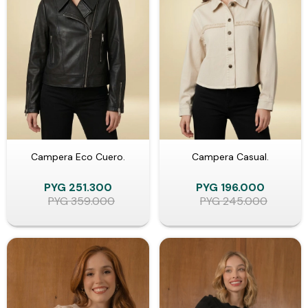
Campera Eco Cuero.
Campera Casual.
PYG
251.300
PYG
196.000
PYG
359.000
PYG
245.000