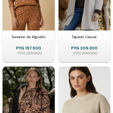
Sweater de Algodón
Tapado Casual.
PYG
157.500
PYG
209.300
PYG
225.000
PYG
299.000