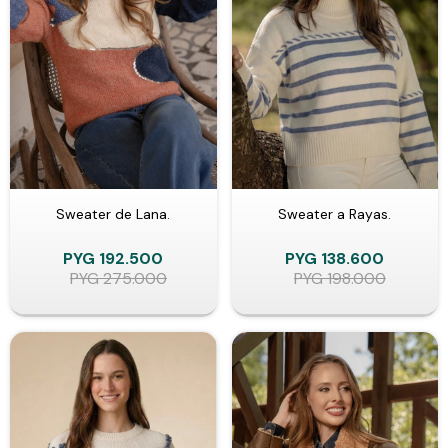
Sweater de Lana.
Sweater a Rayas.
PYG
192.500
PYG
138.600
PYG
275.000
PYG
198.000