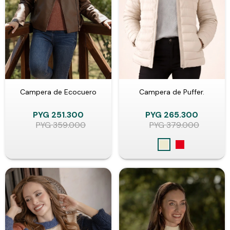
Campera de Ecocuero
Campera de Puffer.
PYG
251.300
PYG
265.300
PYG
359.000
PYG
379.000