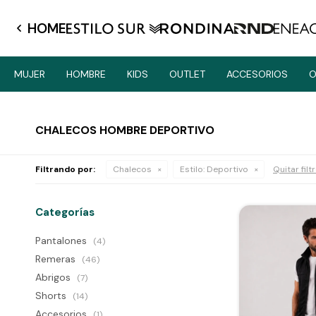
HOME
MUJER
HOMBRE
KIDS
OUTLET
ACCESORIOS
O
CHALECOS HOMBRE DEPORTIVO
Filtrando por:
Chalecos
Estilo:
Deportivo
Quitar filt
Categorías
Pantalones
(4)
Remeras
(46)
Abrigos
(7)
Shorts
(14)
Accesorios
(1)