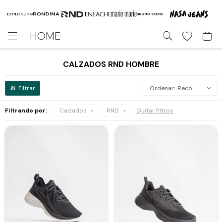
HOME

CALZADOS RND HOMBRE
Recomendados
Filtrando por:
Calzados
RND
Quitar filtros