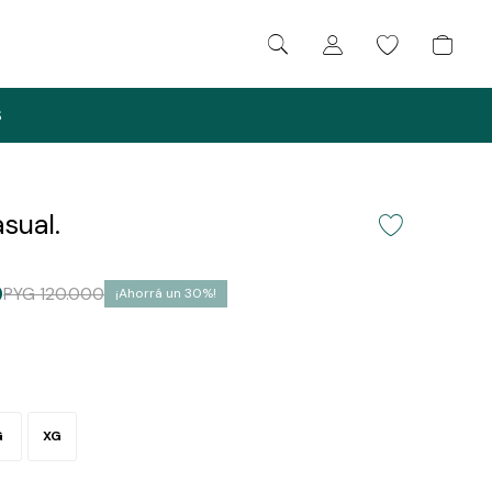
S
sual.
0
PYG
120.000
30
G
XG