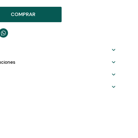
COMPRAR

uciones