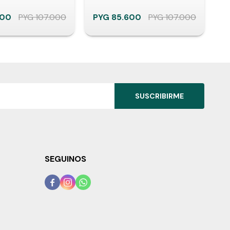
600
PYG
107.000
PYG
85.600
PYG
107.000
P
SUSCRIBIRME
SEGUINOS


