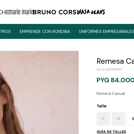
TROS
EMPRENDE CON RONDINA
UNIFORMES EMPRESARIALE
Remesa Ca
ro91731NAT
PYG
84.00
Remera Casual
Talle:
P
M
GUÍA DE TALLES