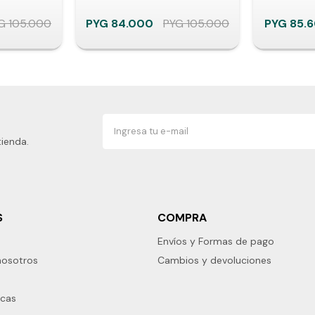
G
105.000
PYG
84.000
PYG
105.000
PYG
85.
tienda.
S
COMPRA
Envíos y Formas de pago
nosotros
Cambios y devoluciones
rcas