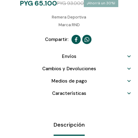
PYG
65.100
PYG
93.000
30
Remera Deportiva
Marca:RND


Envíos
Cambios y Devoluciones
Medios de pago
Características
Descripción