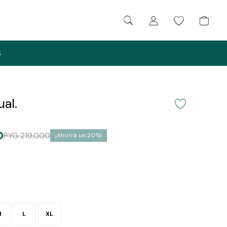
S
ual.
0
PYG
219.000
20
M
L
XL