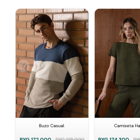
Buzo Casual.
Camiseta H
PYG
172.000
PYG
215.000
PYG
174.300
PY