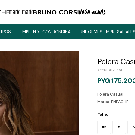
TROS
EMPRENDE CON RONDINA
UNIFORMES EMPRESARIALE
Polera Cas
NH4179nat
PYG
175.20
Polera Casual
Marca: ENEACHE
Talle:
XS
S