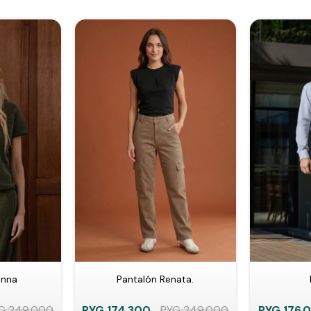
anna
Pantalón Renata.
G
249.000
PYG
174.300
PYG
249.000
PYG
176.