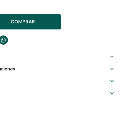
COMPRAR

uciones