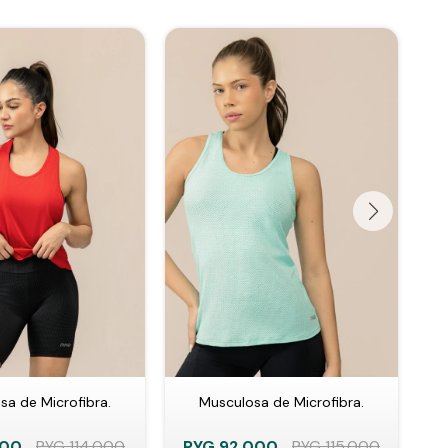
sa de Microfibra.
Musculosa de Microfibra.
200
PYG
114.000
PYG
92.000
PYG
115.000