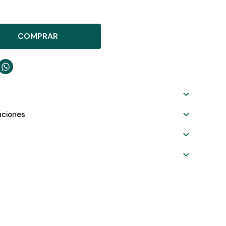
COMPRAR

uciones