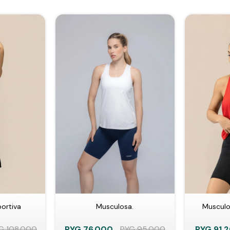
ortiva
Musculosa.
Musculo
G
108.000
PYG
76.000
PYG
95.000
PYG
91.