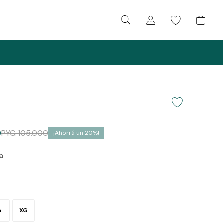
S
.
0
PYG
105.000
20
va
G
XG