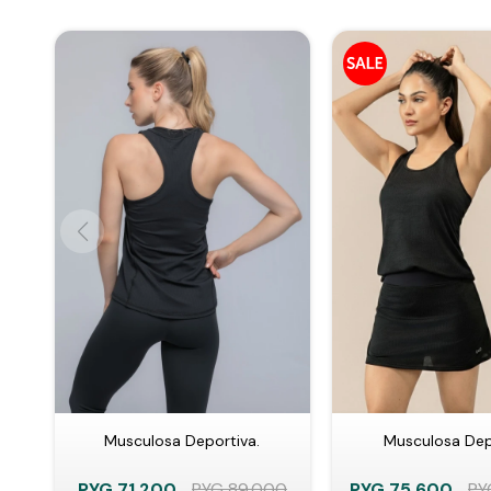
Musculosa Deportiva.
Musculosa Dep
PYG
71.200
PYG
89.000
PYG
75.600
PY