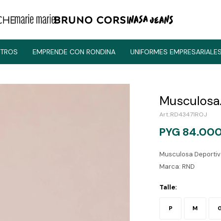
TROS
EMPRENDE CON RONDINA
UNIFORMES EMPRESARIALE
Musculosa
RD43471ROJ
PYG
84.00
Musculosa Deporti
Marca: RND
Talle:
P
M