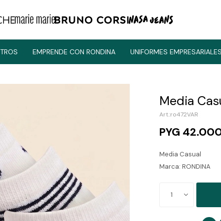
TROS
EMPRENDE CON RONDINA
UNIFORMES EMPRESARIALE
Media Casu
ro472VAR
PYG
42.00
Media Casual
Marca: RONDINA
1