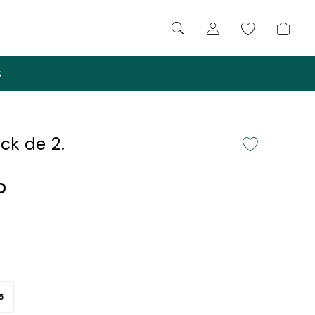
S
ck de 2.
0
5