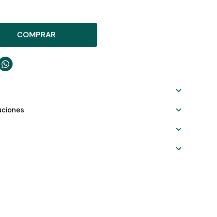
COMPRAR

uciones