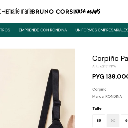
TROS
EMPRENDE CON RONDINA
UNIFORMES EMPRESARIALE
Corpiño Pa
ro21311NYA
PYG
138.00
Corpiño
Marca: RONDINA
Talle:
85
90
9