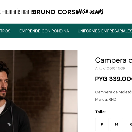
TROS
EMPRENDE CON RONDINA
UNIFORMES EMPRESARIALE
Campera d
rd100184NGR
PYG
339.0
Campera de Moletó
Marca: RND
Talle:
P
M