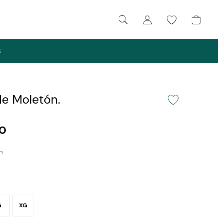
S
e Moletón.
00
n.
G
XG