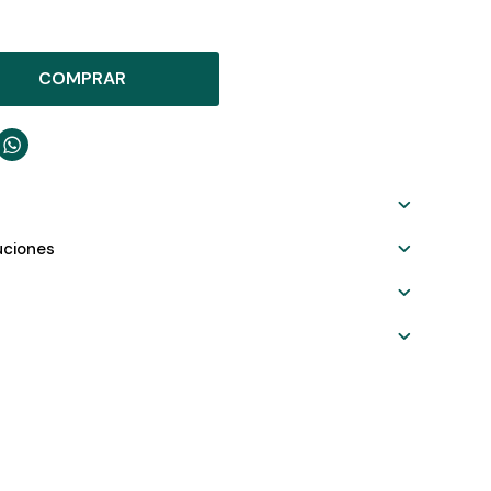
COMPRAR

uciones