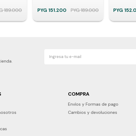
G
189.000
PYG
151.200
PYG
189.000
PYG
152.
tienda.
S
COMPRA
Envíos y Formas de pago
nosotros
Cambios y devoluciones
rcas