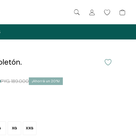
S
letón.
0
PYG
189.000
20
G
XG
XXG