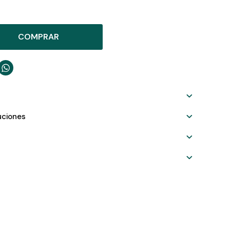
COMPRAR

uciones