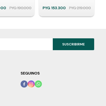
000
PYG
190.000
PYG
153.300
PYG
219.000
P
SUSCRIBIRME
SEGUINOS


