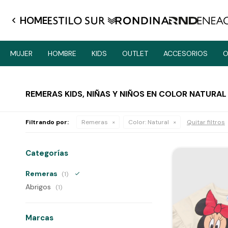
HOME
MUJER
HOMBRE
KIDS
OUTLET
ACCESORIOS
O
REMERAS KIDS, NIÑAS Y NIÑOS EN COLOR NATURAL
Filtrando por:
Remeras
Color:
Natural
Quitar filtros
Categorías
Remeras
(1)
Abrigos
(1)
Marcas