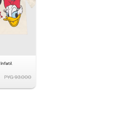
Infatil.
PYG
93.000