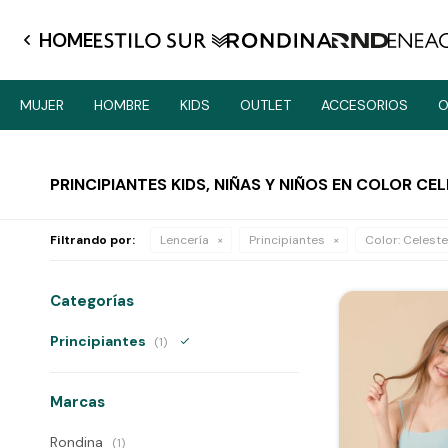
HOME
MUJER
HOMBRE
KIDS
OUTLET
ACCESORIOS
O
PRINCIPIANTES KIDS, NIÑAS Y NIÑOS EN COLOR CE
Filtrando por:
Lencería
Principiantes
Color:
Celeste
Categorías
Principiantes
(1)
Marcas
Rondina
(1)