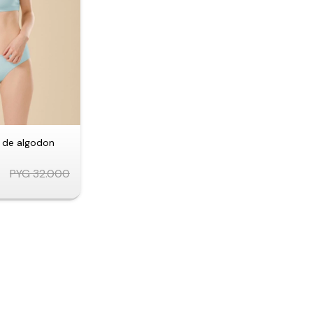
de algodon
PYG
32.000