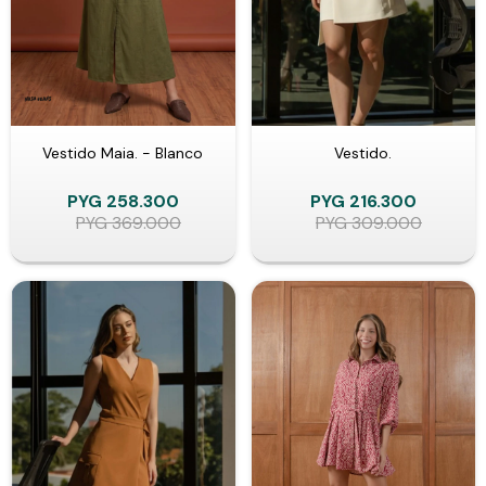
Vestido Maia. - Blanco
Vestido.
PYG
258.300
PYG
216.300
PYG
369.000
PYG
309.000