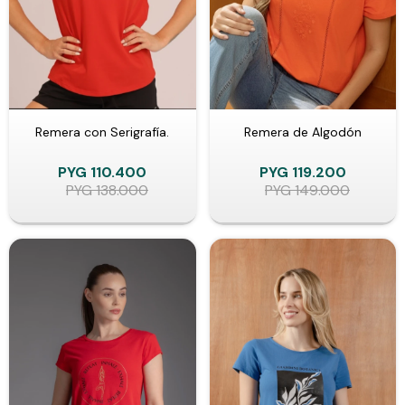
Remera con Serigrafía.
Remera de Algodón
PYG
110.400
PYG
119.200
PYG
138.000
PYG
149.000