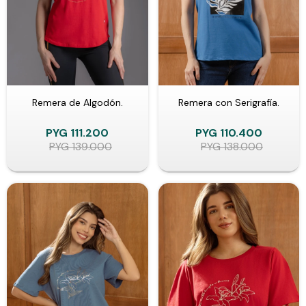
Remera de Algodón.
Remera con Serigrafía.
PYG
111.200
PYG
110.400
PYG
139.000
PYG
138.000