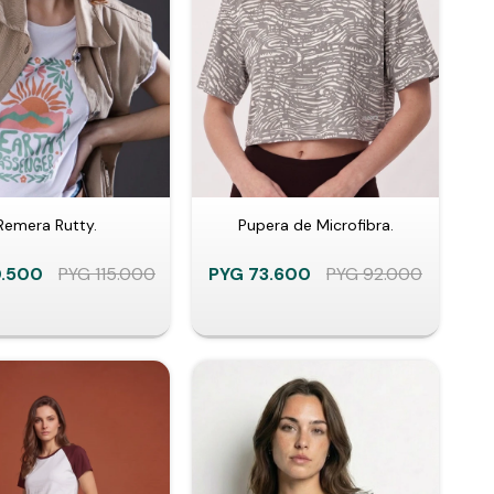
Remera Rutty.
Pupera de Microfibra.
.500
PYG
115.000
PYG
73.600
PYG
92.000