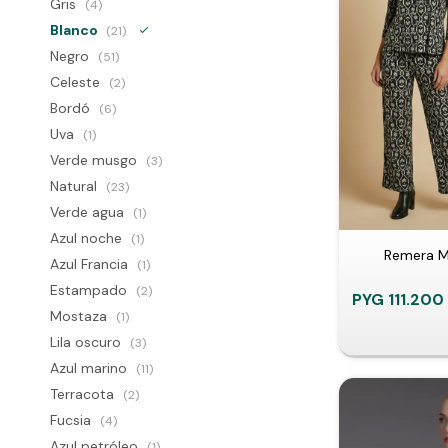
Gris
(4)
Blanco
(21)
Negro
(51)
Celeste
(2)
Bordó
(6)
Uva
(1)
Verde musgo
(3)
Natural
(23)
Verde agua
(1)
Azul noche
(1)
Remera M
Azul Francia
(1)
Estampado
(2)
PYG
111.200
Mostaza
(1)
Lila oscuro
(3)
Azul marino
(11)
Terracota
(2)
Fucsia
(4)
Azul petróleo
(1)