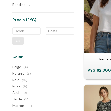
Rondina
(7)
Precio
(PYG)
OK
Color
Remera
Beige
(4)
PYG
62.300
Naranja
(3)
Rojo
(15)
Rosa
(6)
Azul
(10)
Verde
(10)
Marrón
(10)