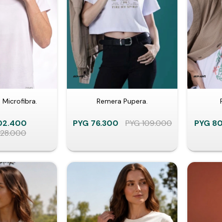
Microfibra.
Remera Pupera.
02.400
PYG
76.300
PYG
109.000
PYG
80
128.000