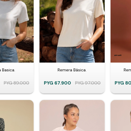
 Basica.
Remera Básica.
Rem
PYG
89.000
PYG
67.900
PYG
97.000
PYG
80