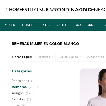
HOME
MUJER
HOMBRE
KIDS
OUTLET
ACCESORIOS
O
REMERAS MUJER EN COLOR BLANCO
Filtrando por:
Remeras
Color:
Blanco
Quitar filtros
Categorías
Pantalones
(6)
Remeras
(21)
Abrigos
(2)
Ciclistas
(2)
Tops
(3)