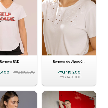
Remera RND.
Remera de Algodón.
0.400
PYG
138.000
PYG
119.200
PYG
149.000