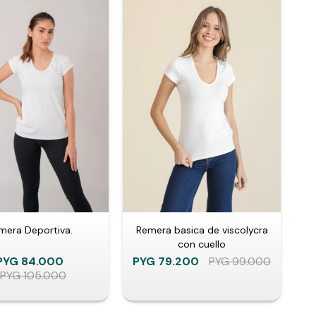
mera Deportiva.
Remera basica de viscolycra
con cuello
PYG
84.000
PYG
79.200
PYG
99.000
PYG
105.000