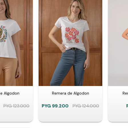
e Algodon
Remera de Algodon
Re
PYG
123.000
PYG
99.200
PYG
124.000