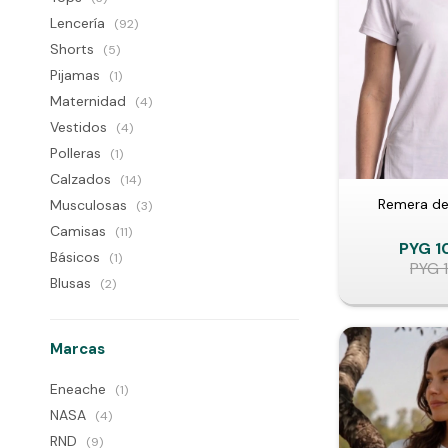
Lencería
(92)
Shorts
(5)
Pijamas
(1)
Maternidad
(4)
Vestidos
(4)
Polleras
(1)
Calzados
(14)
Remera de 
Musculosas
(3)
Camisas
(11)
PYG
1
Básicos
(1)
PYG
Blusas
(2)
Marcas
Eneache
(1)
NASA
(4)
RND
(9)