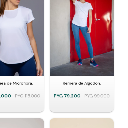
ra de Microfibra.
Remera de Algodón.
.000
PYG
115.000
PYG
79.200
PYG
99.000