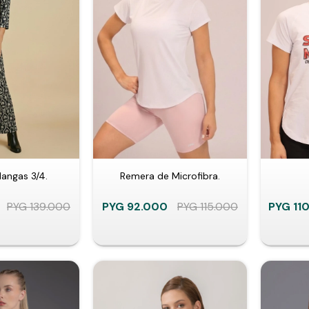
angas 3/4.
Remera de Microfibra.
PYG
139.000
PYG
92.000
PYG
115.000
PYG
11