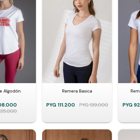
e Algodón.
Remera Basica
Reme
08.000
PYG
111.200
PYG
139.000
PYG
92
135.000