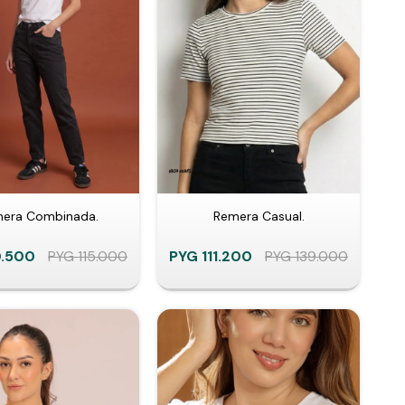
era Combinada.
Remera Casual.
.500
PYG
115.000
PYG
111.200
PYG
139.000