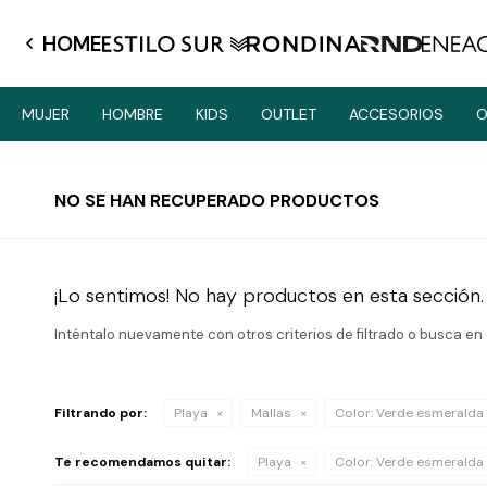
HOME
MUJER
HOMBRE
KIDS
OUTLET
ACCESORIOS
O
NO SE HAN RECUPERADO PRODUCTOS
¡Lo sentimos! No hay productos en esta sección.
Inténtalo nuevamente con otros criterios de filtrado o busca en
Filtrando por:
Playa
Mallas
Color:
Verde esmeralda
Te recomendamos quitar:
Playa
Color:
Verde esmeralda