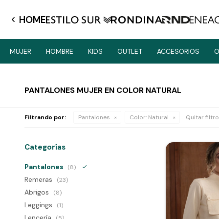
HOME
MUJER
HOMBRE
KIDS
OUTLET
ACCESORIOS
O
PANTALONES MUJER EN COLOR NATURAL
Filtrando por:
Pantalones
Color:
Natural
Quitar filtr
Categorías
Pantalones
(8)
Remeras
(23)
Abrigos
(8)
Leggings
(1)
Lencería
(5)