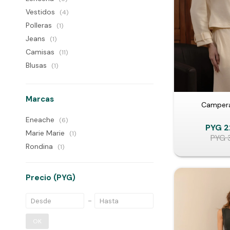
Vestidos
(4)
Polleras
(1)
Jeans
(1)
Camisas
(11)
Blusas
(1)
Marcas
Campera
Eneache
(6)
PYG
2
Marie Marie
(1)
PYG
Rondina
(1)
Precio
(PYG)
OK