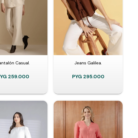
antalón Casual.
Jeans Galilea.
PYG
259.000
PYG
295.000