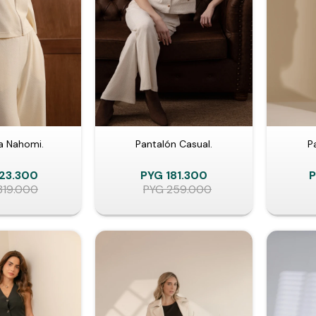
 Nahomi.
Pantalón Casual.
P
23.300
PYG
181.300
319.000
PYG
259.000