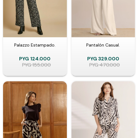
Palazzo Estampado.
Pantalón Casual.
PYG
124.000
PYG
329.000
PYG
155.000
PYG
470.000