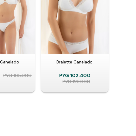
 Canelado
Bralette Canelado.
PYG
165.000
PYG
102.400
PYG
128.000