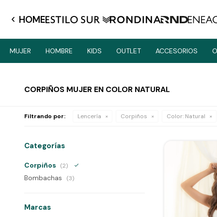
HOME
MUJER
HOMBRE
KIDS
OUTLET
ACCESORIOS
O
CORPIÑOS MUJER EN COLOR NATURAL
Filtrando por:
Lencería
Corpiños
Color:
Natural
Categorías
Corpiños
(2)
Bombachas
(3)
Marcas