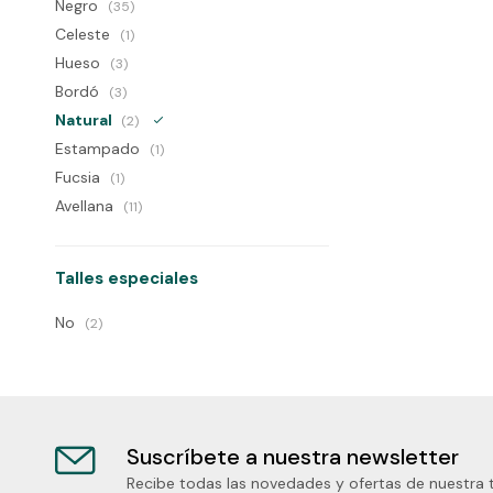
Negro
(35)
Celeste
(1)
Hueso
(3)
Bordó
(3)
Natural
(2)
Estampado
(1)
Fucsia
(1)
Avellana
(11)
Talles especiales
No
(2)
Suscríbete a nuestra newsletter
Recibe todas las novedades y ofertas de nuestra 