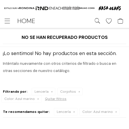
HOME

NO SE HAN RECUPERADO PRODUCTOS
¡Lo sentimos! No hay productos en esta sección.
Inténtalo nuevamente con otros criterios de filtrado o busca en
otras secciones de nuestro catálogo.
Filtrando por:
Lencería
Corpiños
Color:
Azul marino
Quitar filtros
Te recomendamos quitar:
Lencería
Color:
Azul marino