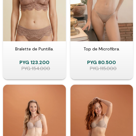
Bralette de Puntilla.
Top de Microfibra.
PYG
123.200
PYG
80.500
PYG
154.000
PYG
115.000