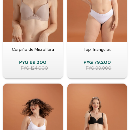
Corpiño de Microfibra
Top Triangular.
PYG
99.200
PYG
79.200
PYG
124.000
PYG
99.000