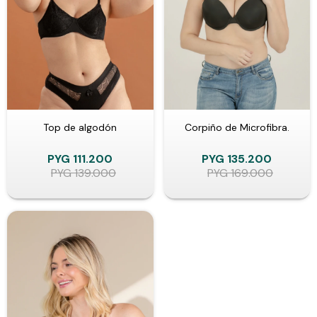
Top de algodón
Corpiño de Microfibra.
PYG
111.200
PYG
135.200
PYG
139.000
PYG
169.000