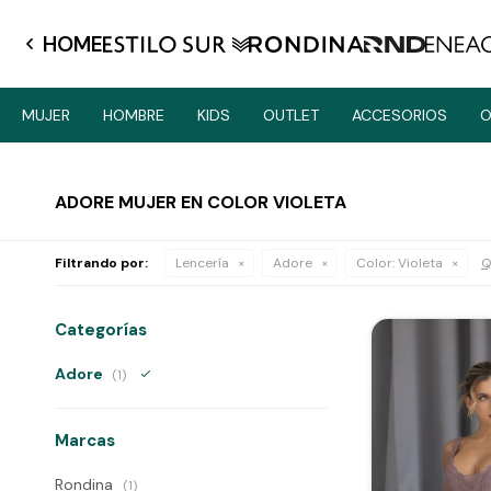
HOME
MUJER
HOMBRE
KIDS
OUTLET
ACCESORIOS
O
ADORE MUJER EN COLOR VIOLETA
Filtrando por:
Lencería
Adore
Color:
Violeta
Q
Categorías
Adore
(1)
Marcas
Rondina
(1)